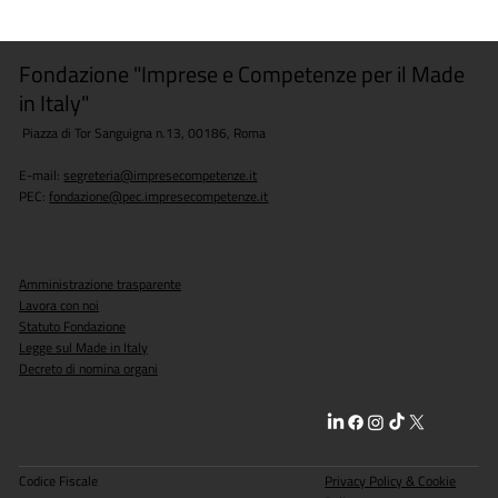
Fondazione "Imprese e Competenze per il Made
in Italy"
Piazza di Tor Sanguigna n.13, 00186, Roma
E-mail:
segreteria@impresecompetenze.it
PEC:
fondazione@pec.impresecompetenze.it
Amministrazione trasparente
Lavora con noi
Statuto Fondazione
Legge sul Made in Italy
Decreto di nomina organi
Codice Fiscale
Privacy Policy & Cookie